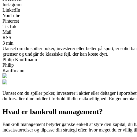
Instagram
LinkedIn
YouTube
Pinterest
TikTok
Mail
RSS
3 min
Uanset om du spiller poker, investerer eller better på sport, er solid ba
grænser og undgår de klassiske fejl, der kan koste dyrt.
Philip Kauffmann
Philip
Kauffmann
Uanset om du spiller poker, investerer i aktier eller deltager i sport
du forvalter dine midler i forhold til din risikovillighed. En gennemtæ
Hvad er bankroll management?
Bankroll management betyder ganske enkelt at styre den kapital, du har 
indsatsstørrelser og tilpasse din strategi efter, hvor meget du er villig til