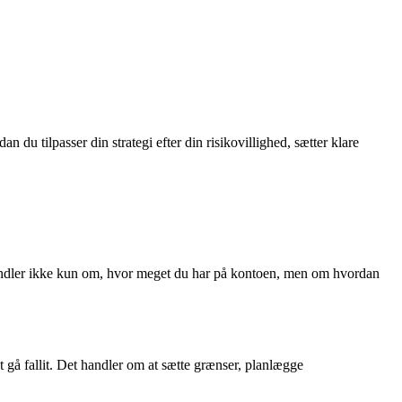
an du tilpasser din strategi efter din risikovillighed, sætter klare
et handler ikke kun om, hvor meget du har på kontoen, men om hvordan
t gå fallit. Det handler om at sætte grænser, planlægge