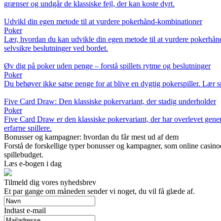
grænser og undgår de klassiske fejl, der kan koste dyrt.
Udvikl din egen metode til at vurdere pokerhånd‑kombinationer
Poker
Lær, hvordan du kan udvikle din egen metode til at vurdere pokerhånd‑
selvsikre beslutninger ved bordet.
Øv dig på poker uden penge – forstå spillets rytme og beslutninger
Poker
Du behøver ikke satse penge for at blive en dygtig pokerspiller. Lær spi
Five Card Draw: Den klassiske pokervariant, der stadig underholder
Poker
Five Card Draw er den klassiske pokervariant, der har overlevet gener
erfarne spillere.
Bonusser og kampagner: hvordan du får mest ud af dem
Forstå de forskellige typer bonusser og kampagner, som online casino
spillebudget.
Læs e-bogen i dag
Tilmeld dig vores nyhedsbrev
Et par gange om måneden sender vi noget, du vil få glæde af.
Indtast e-mail