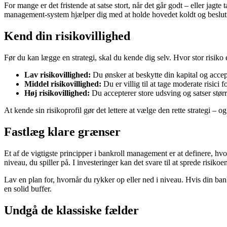
For mange er det fristende at satse stort, når det går godt – eller jagte 
management-system hjælper dig med at holde hovedet koldt og beslutn
Kend din risikovillighed
Før du kan lægge en strategi, skal du kende dig selv. Hvor stor risiko
Lav risikovillighed:
Du ønsker at beskytte din kapital og accept
Middel risikovillighed:
Du er villig til at tage moderate risici 
Høj risikovillighed:
Du accepterer store udsving og satser størr
At kende sin risikoprofil gør det lettere at vælge den rette strategi – og
Fastlæg klare grænser
Et af de vigtigste principper i bankroll management er at definere, hvo
niveau, du spiller på. I investeringer kan det svare til at sprede risikoe
Lav en plan for, hvornår du rykker op eller ned i niveau. Hvis din ban
en solid buffer.
Undgå de klassiske fælder