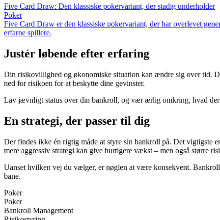
Five Card Draw: Den klassiske pokervariant, der stadig underholder
Poker
Five Card Draw er den klassiske pokervariant, der har overlevet gener
erfarne spillere.
Justér løbende efter erfaring
Din risikovillighed og økonomiske situation kan ændre sig over tid. D
ned for risikoen for at beskytte dine gevinster.
Lav jævnligt status over din bankroll, og vær ærlig omkring, hvad der f
En strategi, der passer til dig
Der findes ikke én rigtig måde at styre sin bankroll på. Det vigtigste e
mere aggressiv strategi kan give hurtigere vækst – men også større risi
Uanset hvilken vej du vælger, er nøglen at være konsekvent. Bankroll 
bane.
Poker
Poker
Bankroll Management
Risikostyring