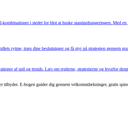
kombinationer i stedet for blot at huske standardrangeringen. Med en pe
llets rytme, træn dine beslutninger og få styr på strategien gennem gratis
ationer af spil og trends. Læs om reglerne, strategierne og hvorfor de
er tilbyder. E-bogen guider dig gennem velkomstdækninger, gratis spins 