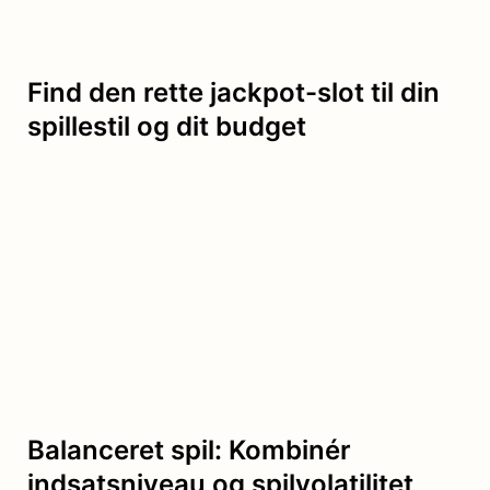
Find den rette jackpot-slot til din
spillestil og dit budget
Balanceret spil: Kombinér
indsatsniveau og spilvolatilitet