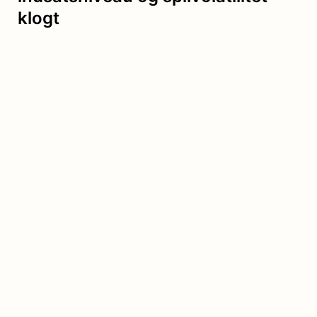
klogt