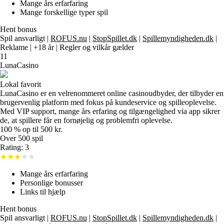
Mange års erfarfaring
Mange forskellige typer spil
Hent bonus
Spil ansvarligt |
ROFUS.nu
|
StopSpillet.dk
|
Spillemyndigheden.dk
|
Reklame | +18 år | Regler og vilkår gælder
11
LunaCasino
Lokal favorit
LunaCasino er en velrenommeret online casinoudbyder, der tilbyder en
brugervenlig platform med fokus på kundeservice og spilleoplevelse.
Med VIP support, mange års erfaring og tilgængelighed via app sikrer
de, at spillere får en fornøjelig og problemfri oplevelse.
100 % op til 500 kr.
Over 500 spil
Rating: 3
Mange års erfarfaring
Personlige bonusser
Links til hjælp
Hent bonus
Spil ansvarligt |
ROFUS.nu
|
StopSpillet.dk
|
Spillemyndigheden.dk
|