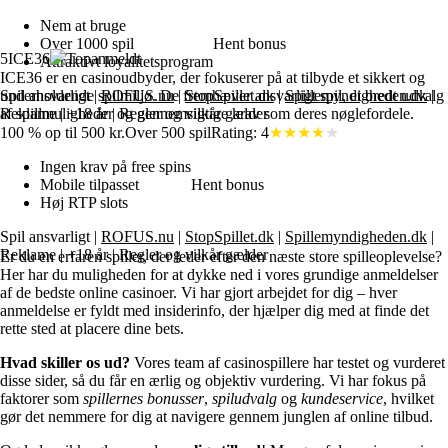
Nem at bruge
Over 1000 spil
Hent bonus
5
ICE36
Topanmeldt
Attraktivt loyalitetsprogram
ICE36 er en casinoudbyder, der fokuserer på at tilbyde et sikkert og
Spil ansvarligt |
underholdende spilmiljø. De fremhæver ansvarligt spil, et bredt udvalg
ROFUS.nu
|
StopSpillet.dk
|
Spillemyndigheden.dk
|
Reklame | +18 år | Regler og vilkår gælder
af spillmuligheder og gennemsigtige krav som deres nøglefordele.
100 % op til 500 kr.
Over 500 spil
Rating: 4
Ingen krav på free spins
Mobile tilpasset
Hent bonus
Høj RTP slots
Spil ansvarligt |
ROFUS.nu
|
StopSpillet.dk
|
Spillemyndigheden.dk
|
Reklame | +18 år | Regler og vilkår gælder
Er du en erfaren spiller, der leder efter den næste store spilleoplevelse?
Her har du muligheden for at dykke ned i vores grundige anmeldelser
af de bedste online casinoer. Vi har gjort arbejdet for dig – hver
anmeldelse er fyldt med insiderinfo, der hjælper dig med at finde det
rette sted at placere dine bets.
Hvad skiller os ud?
Vores team af casinospillere har testet og vurderet
disse sider, så du får en ærlig og objektiv vurdering. Vi har fokus på
faktorer som
spillernes bonusser
,
spiludvalg
og
kundeservice
, hvilket
gør det nemmere for dig at navigere gennem junglen af online tilbud.