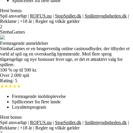
Spillicenser fra flere lande
Hent bonus
Spil ansvarligt |
ROFUS.nu
|
StopSpillet.dk
|
Spillemyndigheden.dk
|
Reklame | +18 år | Regler og vilkår gælder
2
SimbaGames
Fremragende anmeldelser
SimbaGames er en brugervenlig online casinoudbyder, der tilbyder et
væld af spil og en overskuelig hjemmeside. Med flere sprog
tilgængelige og nye bonusser hver uge, er det et attraktivt valg for
spillere.
100 % op til 500 kr.
Over 2.000 spil
Rating: 5
Fremragende mobiloplevelse
Spillicenser fra flere lande
Loyalitetsprogram
Hent bonus
Spil ansvarligt |
ROFUS.nu
|
StopSpillet.dk
|
Spillemyndigheden.dk
|
Reklame | +18 år | Regler og vilkår gælder