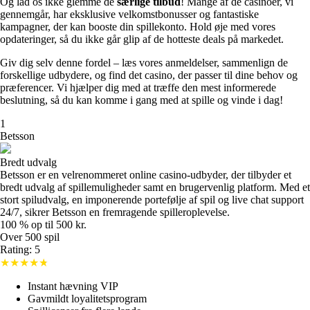
Og lad os ikke glemme de
særlige tilbud
! Mange af de casinoer, vi
gennemgår, har eksklusive velkomstbonusser og fantastiske
kampagner, der kan booste din spillekonto. Hold øje med vores
opdateringer, så du ikke går glip af de hotteste deals på markedet.
Giv dig selv denne fordel – læs vores anmeldelser, sammenlign de
forskellige udbydere, og find det casino, der passer til dine behov og
præferencer. Vi hjælper dig med at træffe den mest informerede
beslutning, så du kan komme i gang med at spille og vinde i dag!
1
Betsson
Bredt udvalg
Betsson er en velrenommeret online casino-udbyder, der tilbyder et
bredt udvalg af spillemuligheder samt en brugervenlig platform. Med et
stort spiludvalg, en imponerende portefølje af spil og live chat support
24/7, sikrer Betsson en fremragende spilleroplevelse.
100 % op til 500 kr.
Over 500 spil
Rating: 5
Instant hævning VIP
Gavmildt loyalitetsprogram