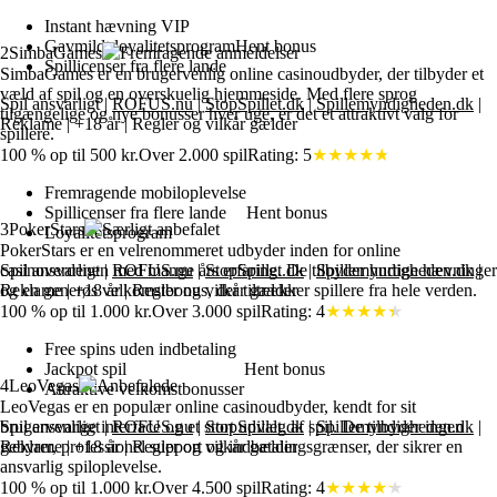
Instant hævning VIP
Gavmildt loyalitetsprogram
Hent bonus
2
SimbaGames
Fremragende anmeldelser
Spillicenser fra flere lande
SimbaGames er en brugervenlig online casinoudbyder, der tilbyder et
væld af spil og en overskuelig hjemmeside. Med flere sprog
Spil ansvarligt |
ROFUS.nu
|
StopSpillet.dk
|
Spillemyndigheden.dk
|
tilgængelige og nye bonusser hver uge, er det et attraktivt valg for
Reklame | +18 år | Regler og vilkår gælder
spillere.
100 % op til 500 kr.
Over 2.000 spil
Rating: 5
Fremragende mobiloplevelse
Spillicenser fra flere lande
Hent bonus
3
PokerStars
Særligt anbefalet
Loyalitetsprogram
PokerStars er en velrenommeret udbyder inden for online
Spil ansvarligt |
casinoverdenen med mange års erfaring. De tilbyder hurtige hævninger
ROFUS.nu
|
StopSpillet.dk
|
Spillemyndigheden.dk
|
Reklame | +18 år | Regler og vilkår gælder
og en generøs velkomstbonus, der tiltrækker spillere fra hele verden.
100 % op til 1.000 kr.
Over 3.000 spil
Rating: 4
Free spins uden indbetaling
Jackpot spil
Hent bonus
4
LeoVegas
Anbefalede
Attraktive velkomstbonusser
LeoVegas er en populær online casinoudbyder, kendt for sit
Spil ansvarligt |
brugervenlige interface og et stort udvalg af spil. De tilbyder ingen
ROFUS.nu
|
StopSpillet.dk
|
Spillemyndigheden.dk
|
Reklame | +18 år | Regler og vilkår gælder
gebyrer, professionel support og indbetalingsgrænser, der sikrer en
ansvarlig spiloplevelse.
100 % op til 1.000 kr.
Over 4.500 spil
Rating: 4