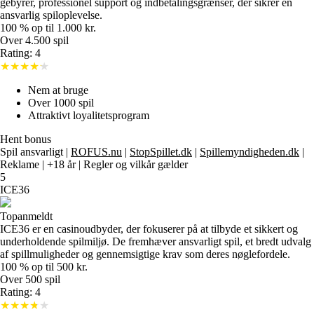
gebyrer, professionel support og indbetalingsgrænser, der sikrer en
ansvarlig spiloplevelse.
100 % op til 1.000 kr.
Over 4.500 spil
Rating: 4
Nem at bruge
Over 1000 spil
Attraktivt loyalitetsprogram
Hent bonus
Spil ansvarligt |
ROFUS.nu
|
StopSpillet.dk
|
Spillemyndigheden.dk
|
Reklame | +18 år | Regler og vilkår gælder
5
ICE36
Topanmeldt
ICE36 er en casinoudbyder, der fokuserer på at tilbyde et sikkert og
underholdende spilmiljø. De fremhæver ansvarligt spil, et bredt udvalg
af spillmuligheder og gennemsigtige krav som deres nøglefordele.
100 % op til 500 kr.
Over 500 spil
Rating: 4