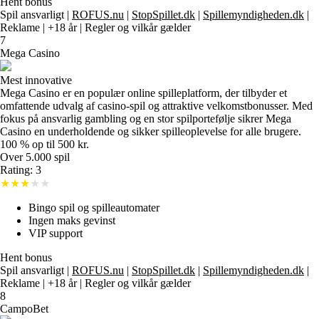
Hent bonus
Spil ansvarligt |
ROFUS.nu
|
StopSpillet.dk
|
Spillemyndigheden.dk
|
Reklame | +18 år | Regler og vilkår gælder
7
Mega Casino
Mest innovative
Mega Casino er en populær online spilleplatform, der tilbyder et
omfattende udvalg af casino-spil og attraktive velkomstbonusser. Med
fokus på ansvarlig gambling og en stor spilportefølje sikrer Mega
Casino en underholdende og sikker spilleoplevelse for alle brugere.
100 % op til 500 kr.
Over 5.000 spil
Rating: 3
Bingo spil og spilleautomater
Ingen maks gevinst
VIP support
Hent bonus
Spil ansvarligt |
ROFUS.nu
|
StopSpillet.dk
|
Spillemyndigheden.dk
|
Reklame | +18 år | Regler og vilkår gælder
8
CampoBet